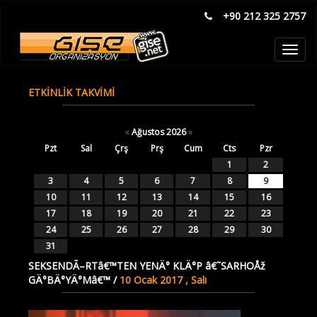
+90 212 325 2757
Toggl
navig
ETKİNLİK TAKVİMİ
«
Ağustos 2026
»
Pzt
Sal
Çrş
Prş
Cum
Cts
Pzr
1
2
3
4
5
6
7
8
9
10
11
12
13
14
15
16
17
18
19
20
21
22
23
24
25
26
27
28
29
30
31
SEKSENDÃ–RTâ€™TEN YENÄ° KLÄ°P â€˜SARHOÅž
GÄ°BÄ°YÄ°Mâ€™ /
10 Ocak 2017 , Salı