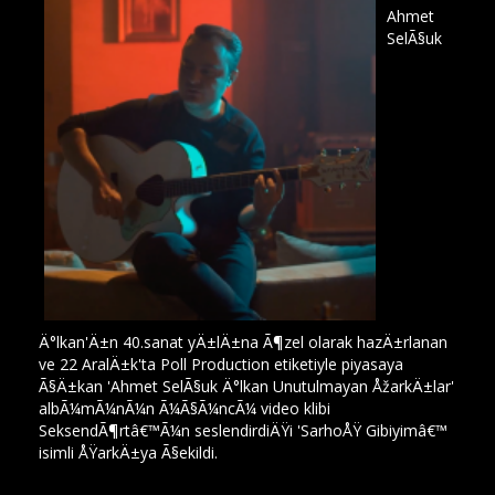
Ahmet
SelÃ§uk
Ä°lkan'Ä±n 40.sanat yÄ±lÄ±na Ã¶zel olarak hazÄ±rlanan
ve 22 AralÄ±k'ta Poll Production etiketiyle piyasaya
Ã§Ä±kan 'Ahmet SelÃ§uk Ä°lkan Unutulmayan ÅžarkÄ±lar'
albÃ¼mÃ¼nÃ¼n Ã¼Ã§Ã¼ncÃ¼ video klibi
SeksendÃ¶rtâ€™Ã¼n seslendirdiÄŸi 'SarhoÅŸ Gibiyimâ€™
isimli ÅŸarkÄ±ya Ã§ekildi.