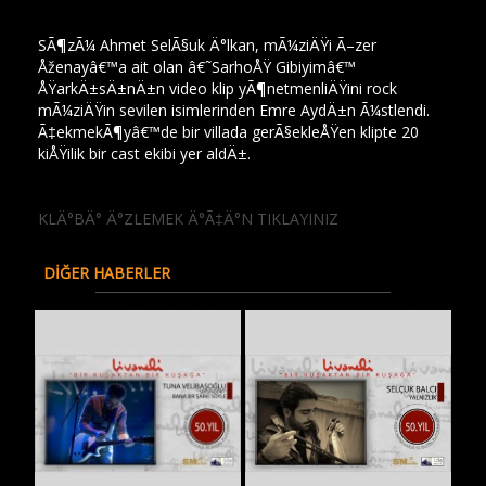
SÃ¶zÃ¼ Ahmet SelÃ§uk Ä°lkan, mÃ¼ziÄŸi Ã–zer
Åženayâ€™a ait olan â€˜SarhoÅŸ Gibiyimâ€™
ÅŸarkÄ±sÄ±nÄ±n video klip yÃ¶netmenliÄŸini rock
mÃ¼ziÄŸin sevilen isimlerinden Emre AydÄ±n Ã¼stlendi.
Ã‡ekmekÃ¶yâ€™de bir villada gerÃ§ekleÅŸen klipte 20
kiÅŸilik bir cast ekibi yer aldÄ±.
Ayrıntılar
Ayrıntılar
KLÄ°BÄ° Ä°ZLEMEK Ä°Ã‡Ä°N TIKLAYINIZ
DİĞER HABERLER
Ayrıntılar
Ayrıntılar